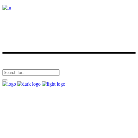
Conoce nuestros destinos y viaja con nosotros.
Últimas noticias
Síguenos en
+57 318 712 6006
Calle 106 #54 – 15 Ofc 406