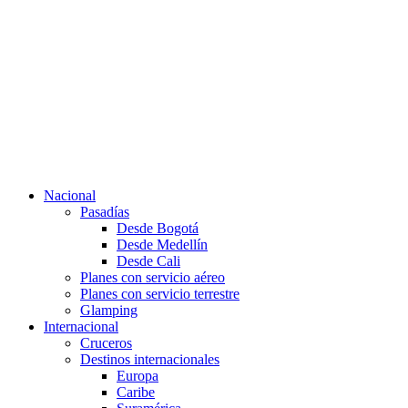
Lunes – Viernes 8:30 – 17:30
reservas@styriatravel.com
Nacional
Pasadías
Desde Bogotá
Desde Medellín
Desde Cali
Planes con servicio aéreo
Planes con servicio terrestre
Glamping
Internacional
Cruceros
Destinos internacionales
Europa
Caribe